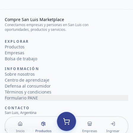
Compre San Luis Marketplace
Conectamos empresas y personas en San Luis con
oportunidades, productos y servicios.
EXPLORAR
Productos
Empresas
Bolsa de trabajo
INFORMACIÓN
Sobre nosotros
Centro de aprendizaje
Defensa al consumidor
Términos y condiciones
Formulario PANE
CONTACTO
San Luis, Argentina
©
2026
Compre San Luis Marketplace
Inicio
Productos
Empresas
Ingresar