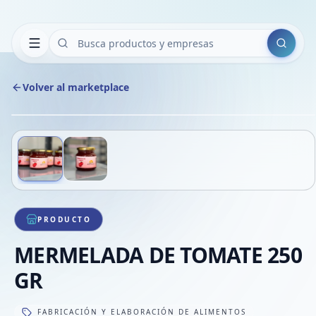
Buscar
Volver al marketplace
Cop
Compa
Com
Deslizá para ver más imágenes
1
/
2
VER
Com
Com
Com
PRODUCTO
MERMELADA DE TOMATE 250
GR
FABRICACIÓN Y ELABORACIÓN DE ALIMENTOS