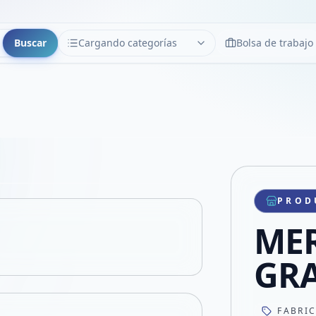
Buscar
Cargando categorías
Bolsa de trabajo
CATEGORÍAS
Limpiar
Cargando categorías...
Copiar link
Compartir producto
Compartir por WhatsApp
PROD
VER EN PANTALLA COMPLETA
Compartir por mail
ME
Compartir en Facebook
Compartir en X
GRA
FABRI