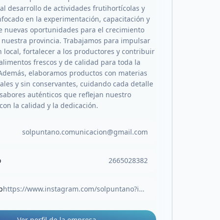
al desarrollo de actividades frutihortícolas y
nfocado en la experimentación, capacitación y
 nuevas oportunidades para el crecimiento
n nuestra provincia. Trabajamos para impulsar
 local, fortalecer a los productores y contribuir
alimentos frescos y de calidad para toda la
Además, elaboramos productos con materias
ales y sin conservantes, cuidando cada detalle
 sabores auténticos que reflejan nuestro
on la calidad y la dedicación.
solpuntano.comunicacion@gmail.com
o
2665028382
b
https://www.instagram.com/solpuntano?igsh=YmRscmxpandlcTRm
Ver perfil de la empresa