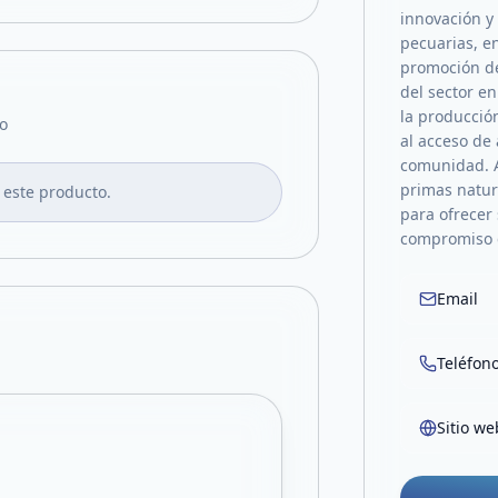
innovación y 
pecuarias, e
promoción de
del sector e
la producción
o
al acceso de 
comunidad. 
primas natur
 este producto.
para ofrecer
compromiso c
Email
Teléfon
Sitio we