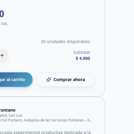
0
e IVA.
20 unidades disponibles
Subtotal
$ 4.000
ar al carrito
Comprar ahora
Puntano
pital, San Luis
Predio Sol Puntano, Autopista de las Serranías Puntanas – Km 797,3.
cuala experimental productiva dedicada a la