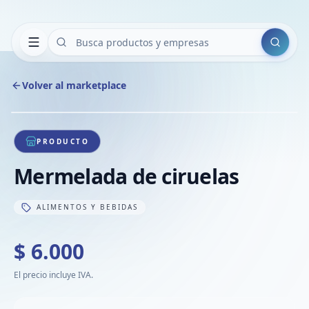
Buscar
Volver al marketplace
Copiar
Compart
Compa
1
/
1
VER
Compa
PRODUCTO
Compa
Mermelada de ciruelas
Compa
ALIMENTOS Y BEBIDAS
$ 6.000
El precio incluye IVA.