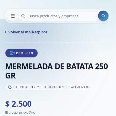
Buscar
Volver al marketplace
Cop
Compa
Com
1
/
1
VER
Com
PRODUCTO
Com
MERMELADA DE BATATA 250
Com
GR
FABRICACIÓN Y ELABORACIÓN DE ALIMENTOS
$ 2.500
El precio incluye IVA.