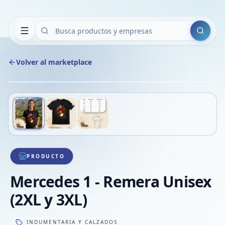
Buscar
Volver al marketplace
Copiar
Compart
Compa
Deslizá para ver más imágenes
1
/
3
VER
Compa
Compa
Compa
PRODUCTO
Mercedes 1 - Remera Unisex
(2XL y 3XL)
INDUMENTARIA Y CALZADOS