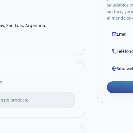
saludables c
sin tacc, ye
alimenticios
ay, San Luis, Argentina.
Email
Teléfon
Sitio we
o
 este producto.