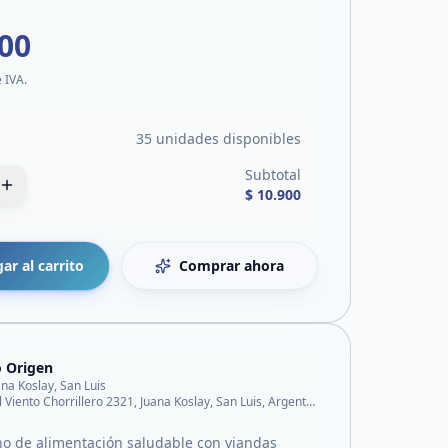
900
e IVA.
35 unidades disponibles
Subtotal
$ 10.900
ar al carrito
Comprar ahora
 Origen
ana Koslay, San Luis
Av del Viento Chorrillero 2321, Juana Koslay, San Luis, Argentina
no de alimentación saludable con viandas