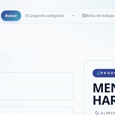
Buscar
Cargando categorías
Bolsa de trabajo
CATEGORÍAS
Limpiar
Cargando categorías...
Copiar link
Compartir producto
Compartir por WhatsApp
PROD
VER EN PANTALLA COMPLETA
Compartir por mail
MEN
Compartir en Facebook
Compartir en X
HA
ALIME