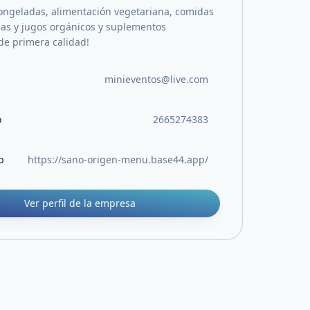
ongeladas, alimentación vegetariana, comidas
rbas y jugos orgánicos y suplementos
 de primera calidad!
minieventos@live.com
o
2665274383
b
https://sano-origen-menu.base44.app/
Ver perfil de la empresa