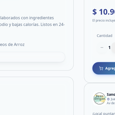
$ 10.
 elaborados con ingredientes
El precio incluy
dio y bajas calorías. Listos en 24-
Cantidad
deos de Arroz
1
Agreg
Sano
Ju
¡Local punta