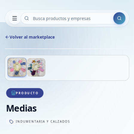
Buscar
Volver al marketplace
Copiar
Compart
Compa
Deslizá para ver más imágenes
1
/
2
VER
Compa
Compa
Compa
PRODUCTO
Medias
INDUMENTARIA Y CALZADOS