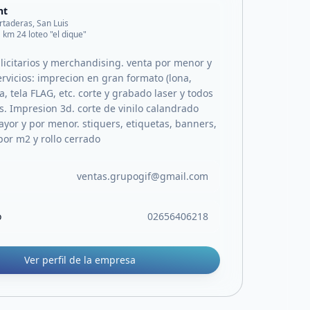
nt
rtaderas, San Luis
1 km 24 loteo "el dique"
blicitarios y merchandising. venta por menor y
ervicios: imprecion en gran formato (lona,
na, tela FLAG, etc. corte y grabado laser y todos
s. Impresion 3d. corte de vinilo calandrado
ayor y por menor. stiquers, etiquetas, banners,
 por m2 y rollo cerrado
ventas.grupogif@gmail.com
o
02656406218
Ver perfil de la empresa