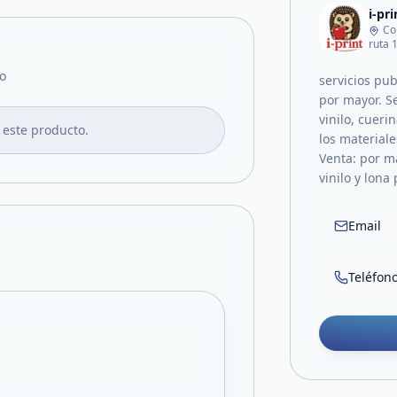
i-pri
Co
ruta 
o
servicios pu
por mayor. S
vinilo, cueri
 este producto.
los materiale
Venta: por m
vinilo y lona
Email
Teléfon