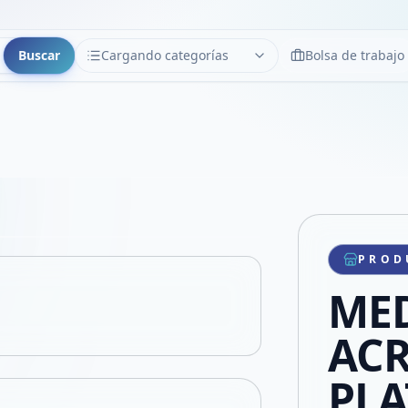
Buscar
Cargando categorías
Bolsa de trabajo
CATEGORÍAS
Limpiar
Cargando categorías...
Copiar link
Compartir producto
Compartir por WhatsApp
PROD
VER EN PANTALLA COMPLETA
Compartir por mail
MED
Compartir en Facebook
Compartir en X
ACR
PLA