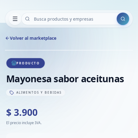
Buscar
Volver al marketplace
Copiar
Compart
Compa
1
/
1
VER
Compa
PRODUCTO
Compa
Mayonesa sabor aceitunas
Compa
ALIMENTOS Y BEBIDAS
$ 3.900
El precio incluye IVA.