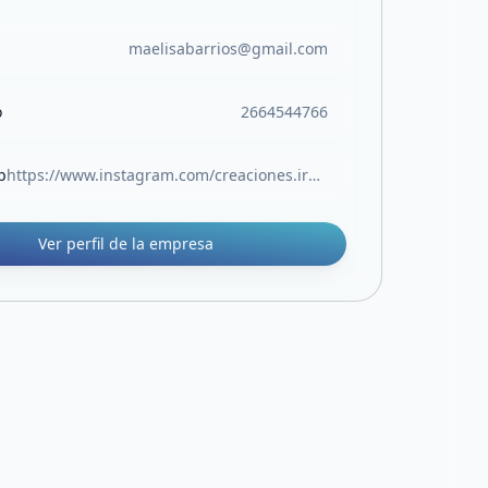
maelisabarrios@gmail.com
o
2664544766
b
https://www.instagram.com/creaciones.irupe/
Ver perfil de la empresa