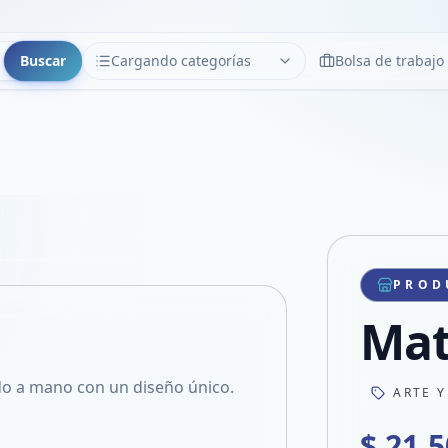
Buscar
Cargando categorías
Bolsa de trabajo
CATEGORÍAS
Limpiar
Cargando categorías...
Copiar link
Compartir producto
Compartir por WhatsApp
PROD
VER EN PANTALLA COMPLETA
Compartir por mail
Mat
Compartir en Facebook
Compartir en X
do a mano con un diseño único.
ARTE Y
$ 21.