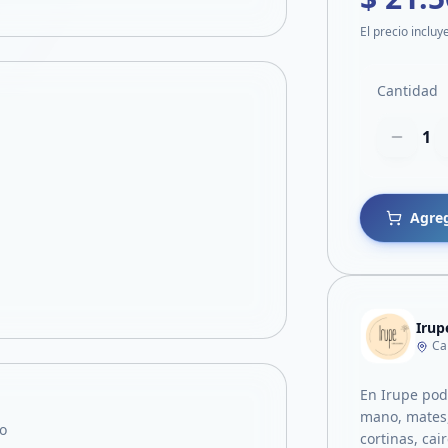
El precio incluy
Cantidad
1
Agreg
Irup
Ca
En Irupe pod
mano, mates,
o
cortinas, cai