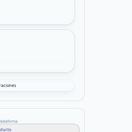
oraciones
 plataforma.
oducto