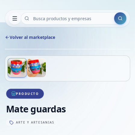
Buscar
Volver al marketplace
Copiar
Compart
Compa
Deslizá para ver más imágenes
1
/
2
VER
Compa
Compa
Compa
PRODUCTO
Mate guardas
ARTE Y ARTESANIAS