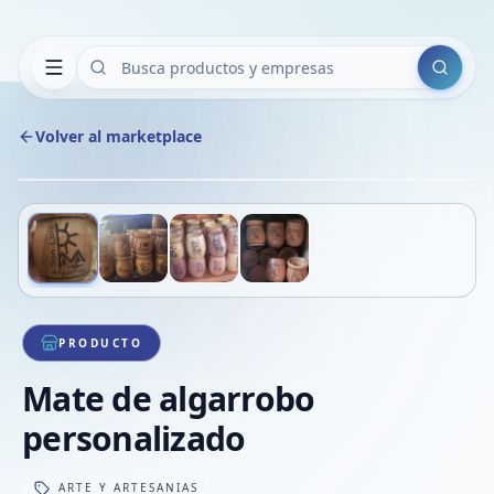
Buscar
Volver al marketplace
Copiar
Compart
Compa
Deslizá para ver más imágenes
1
/
4
VER
Compa
Compa
Compa
PRODUCTO
Mate de algarrobo
personalizado
ARTE Y ARTESANIAS