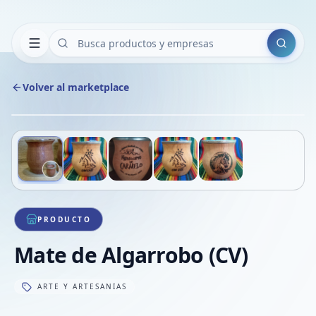
Buscar
Volver al marketplace
Copiar
Compart
Compa
Deslizá para ver más imágenes
1
/
5
VER
Compa
Compa
Compa
PRODUCTO
Mate de Algarrobo (CV)
ARTE Y ARTESANIAS