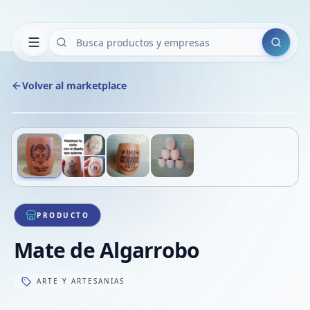
Buscar
Volver al marketplace
Copiar
Compart
Compa
Deslizá para ver más imágenes
1
/
4
VER
Compa
Compa
Compa
PRODUCTO
Mate de Algarrobo
ARTE Y ARTESANIAS