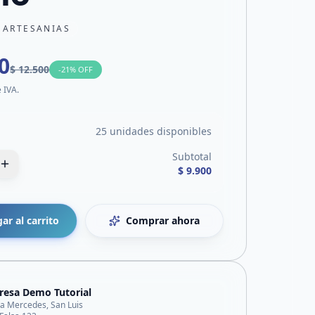
 ARTESANIAS
0
$ 12.500
-
21
% OFF
e IVA.
25 unidades disponibles
Subtotal
$ 9.900
ar al carrito
Comprar ahora
esa Demo Tutorial
lla Mercedes, San Luis