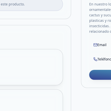
 este producto.
En nuestro lo
ornamentales,
cactus y suc
plasticas y r
insecticidas.
relacionado c
Email
Teléfon