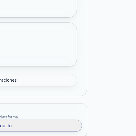
oraciones
 plataforma.
oducto