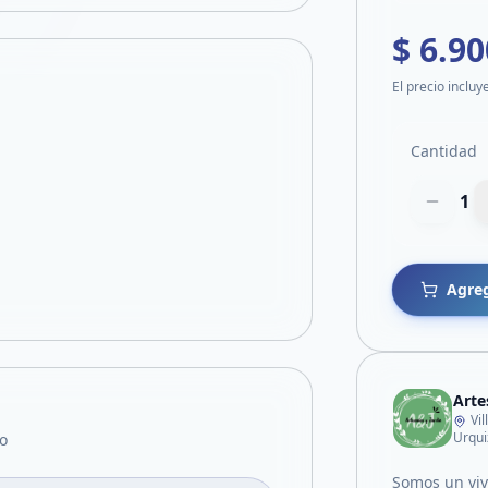
$ 6.90
El precio incluy
Cantidad
1
Agreg
Arte
Vi
Urqui
o
Somos un vive