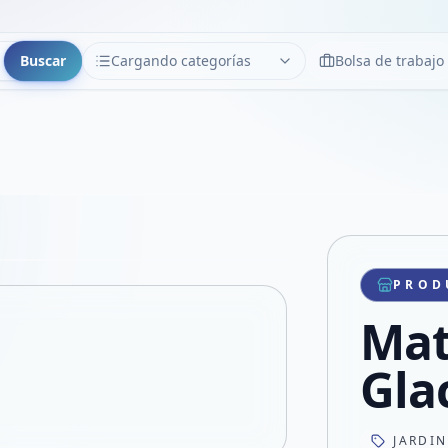
Buscar
Cargando categorías
Bolsa de trabajo
CATEGORÍAS
Limpiar
Cargando categorías...
Copiar link
Compartir producto
Compartir por WhatsApp
PROD
VER EN PANTALLA COMPLETA
Compartir por mail
Mat
Compartir en Facebook
Compartir en X
Gla
JARDI