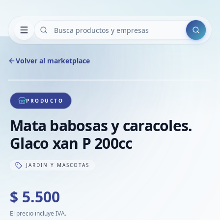
Buscar
Volver al marketplace
Copiar
Compart
Compa
1
/
1
VER
Compa
PRODUCTO
Compa
Mata babosas y caracoles.
Compa
Glaco xan P 200cc
JARDIN Y MASCOTAS
$ 5.500
El precio incluye IVA.