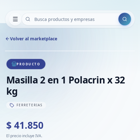
Buscar
Volver al marketplace
Copiar
Compart
Compa
1
/
1
VER
Compa
PRODUCTO
Compa
Masilla 2 en 1 Polacrin x 32
Compa
kg
FERRETERIAS
$ 41.850
El precio incluye IVA.