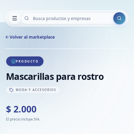
Buscar
Volver al marketplace
Copiar
Compart
Compa
1
/
1
VER
Compa
PRODUCTO
Compa
Mascarillas para rostro
Compa
MODA Y ACCESORIOS
$ 2.000
El precio incluye IVA.