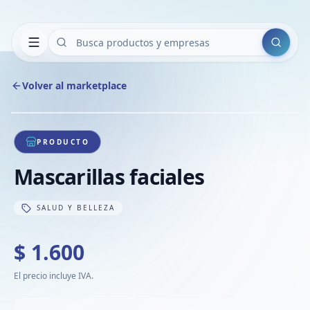
Buscar
Volver al marketplace
Copiar
Compart
Compa
1
/
1
VER
Compa
PRODUCTO
Compa
Mascarillas faciales
Compa
SALUD Y BELLEZA
$ 1.600
El precio incluye IVA.