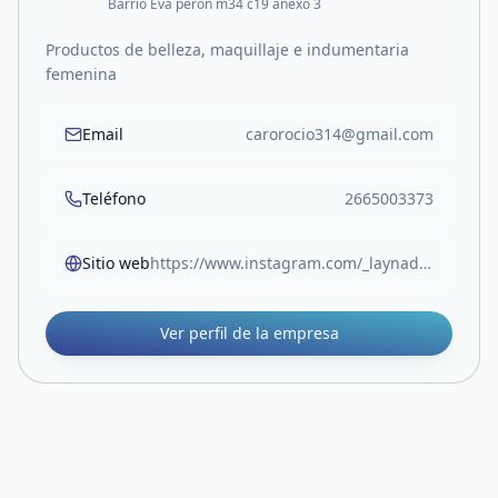
Barrio Eva peron m34 c19 anexo 3
Productos de belleza, maquillaje e indumentaria
femenina
Email
carorocio314@gmail.com
Teléfono
2665003373
Sitio web
https://www.instagram.com/_laynado?igsh=emtmMWZ4Mnc5OGZp
Ver perfil de la empresa