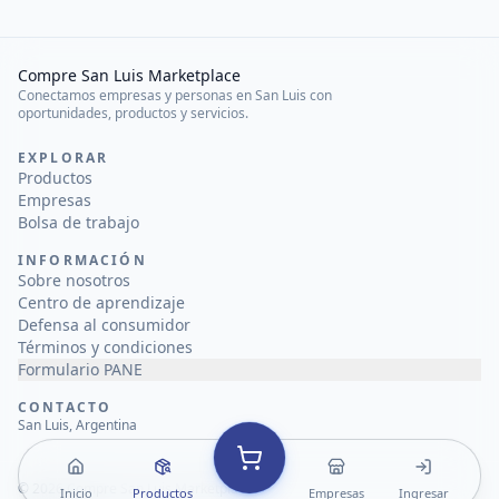
Compre San Luis Marketplace
Conectamos empresas y personas en San Luis con
oportunidades, productos y servicios.
EXPLORAR
Productos
Empresas
Bolsa de trabajo
INFORMACIÓN
Sobre nosotros
Centro de aprendizaje
Defensa al consumidor
Términos y condiciones
Formulario PANE
CONTACTO
San Luis, Argentina
©
2026
Compre San Luis Marketplace
Inicio
Productos
Empresas
Ingresar