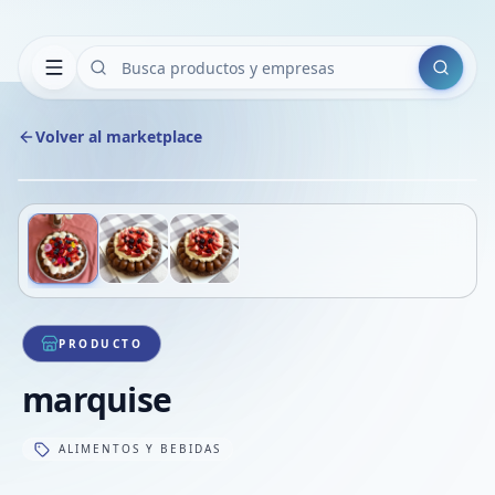
Buscar
Volver al marketplace
Copiar
Compart
Compa
Deslizá para ver más imágenes
1
/
3
VER
Compa
Compa
Compa
PRODUCTO
marquise
ALIMENTOS Y BEBIDAS