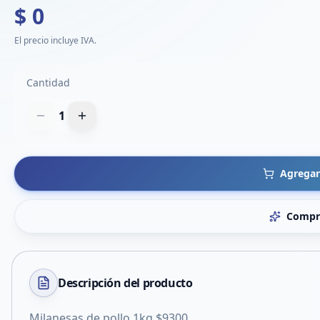
$ 0
El precio incluye IVA.
Cantidad
1
Agregar 
Compr
Descripción del
producto
Milanesas de pollo 1kg.$9300