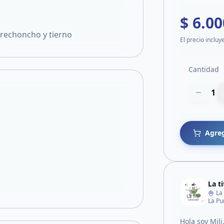
$ 6.00
 rechoncho y tierno
El precio incluy
Cantidad
1
Agreg
La t
La
La Pu
Hola soy Mili