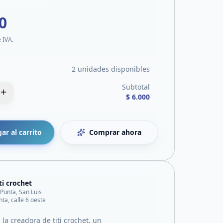
0
e IVA.
2 unidades disponibles
Subtotal
$ 6.000
ar al carrito
Comprar ahora
iti crochet
 Punta, San Luis
nta, calle 6 oeste
, la creadora de titi crochet, un