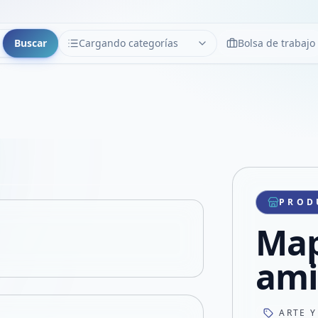
Buscar
Cargando categorías
Bolsa de trabajo
CATEGORÍAS
Limpiar
Cargando categorías...
Copiar link
Compartir producto
Compartir por WhatsApp
PROD
VER EN PANTALLA COMPLETA
Compartir por mail
Ma
Compartir en Facebook
Compartir en X
ami
ARTE Y