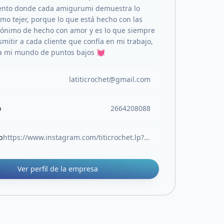
nto donde cada amigurumi demuestra lo
o tejer, porque lo que está hecho con las
ónimo de hecho con amor y es lo que siempre
smitir a cada cliente que confía en mi trabajo,
a mi mundo de puntos bajos 💓
latiticrochet@gmail.com
o
2664208088
b
https://www.instagram.com/titicrochet.lp?igsh=cnBwaHJhZWp6d2V3&utm_source=qr
Ver perfil de la empresa