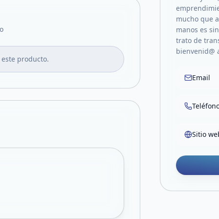
emprendimie
mucho que am
o
manos es sin
trato de tran
bienvenid@ 
 este producto.
Email
Teléfon
Sitio we