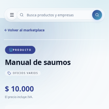
Buscar
Volver al marketplace
Copiar
Compart
Compa
1
/
1
VER
Compa
PRODUCTO
Compa
Manual de saumos
Compa
OFICIOS VARIOS
$ 10.000
El precio incluye IVA.