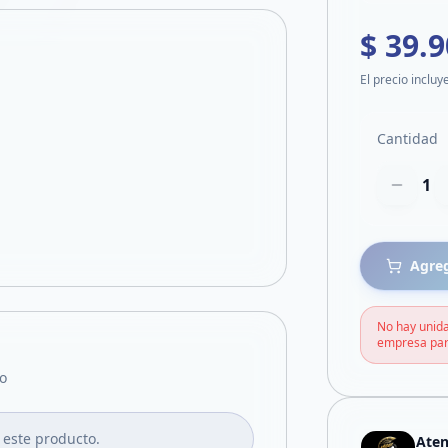
$ 39.
El precio incluy
Cantidad
1
Agreg
No hay unida
empresa par
o
 este producto.
Aten