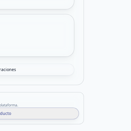
oraciones
 plataforma.
oducto