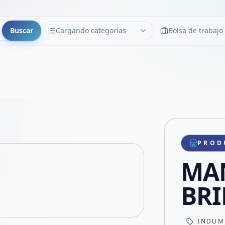
Buscar
Cargando categorías
Bolsa de trabajo
CATEGORÍAS
Limpiar
Cargando categorías...
Copiar link
Compartir producto
Compartir por WhatsApp
PROD
VER EN PANTALLA COMPLETA
Compartir por mail
MA
Compartir en Facebook
Compartir en X
BRI
INDUM