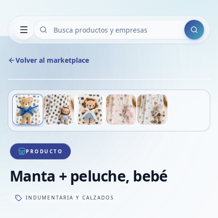
Buscar
Volver al marketplace
Copiar
Compart
Compa
Deslizá para ver más imágenes
1
/
5
VER
Compa
Compa
Compa
PRODUCTO
Manta + peluche, bebé
INDUMENTARIA Y CALZADOS