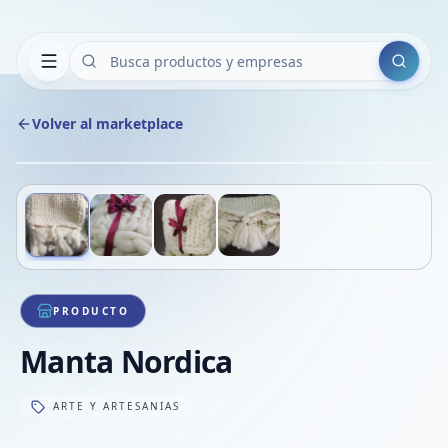
Buscar
Volver al marketplace
Copiar
Compart
Compa
Deslizá para ver más imágenes
1
/
4
VER
Compa
Compa
Compa
PRODUCTO
Manta Nordica
ARTE Y ARTESANIAS