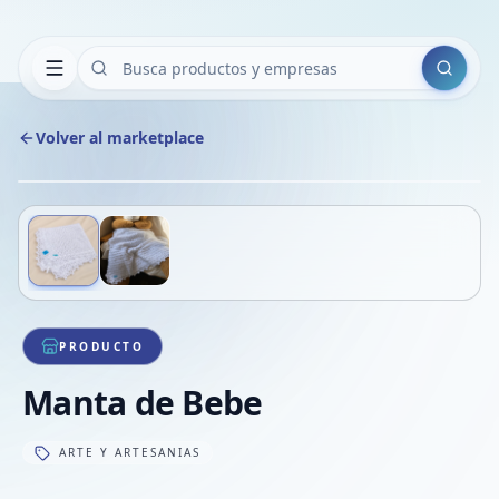
Buscar
Volver al marketplace
Copiar
Compart
Compa
Deslizá para ver más imágenes
1
/
2
VER
Compa
Compa
Compa
PRODUCTO
Manta de Bebe
ARTE Y ARTESANIAS