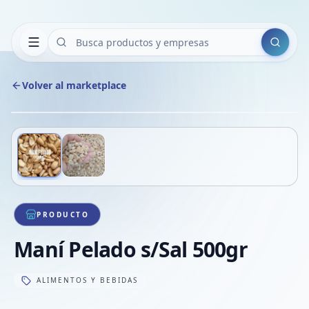
Buscar
Volver al marketplace
Copiar
Compart
Compa
Deslizá para ver más imágenes
1
/
2
VER
Compa
Compa
Compa
PRODUCTO
Maní Pelado s/Sal 500gr
ALIMENTOS Y BEBIDAS