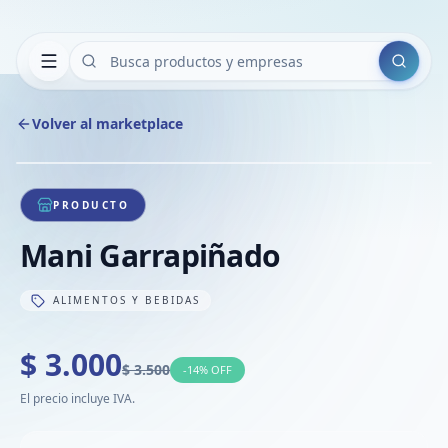
Buscar
Volver al marketplace
Copiar
Compart
Compa
1
/
1
VER
Compa
PRODUCTO
Compa
Mani Garrapiñado
Compa
ALIMENTOS Y BEBIDAS
$ 3.000
$ 3.500
-
14
% OFF
El precio incluye IVA.