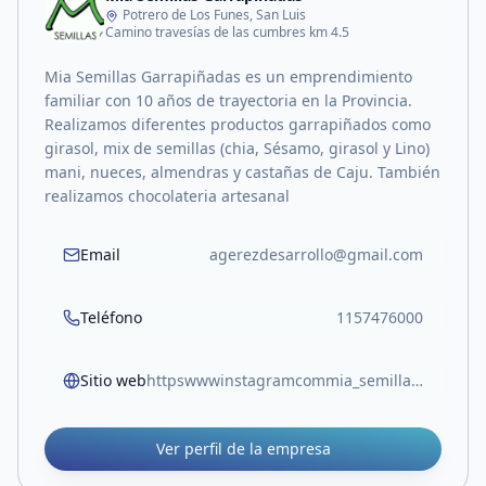
Potrero de Los Funes, San Luis
Camino travesías de las cumbres km 4.5
Mia Semillas Garrapiñadas es un emprendimiento
familiar con 10 años de trayectoria en la Provincia.
Realizamos diferentes productos garrapiñados como
girasol, mix de semillas (chia, Sésamo, girasol y Lino)
mani, nueces, almendras y castañas de Caju. También
realizamos chocolateria artesanal
Email
agerezdesarrollo@gmail.com
Teléfono
1157476000
Sitio web
httpswwwinstagramcommia_semillasigshm3r3ohnmc2djczu
Ver perfil de la empresa