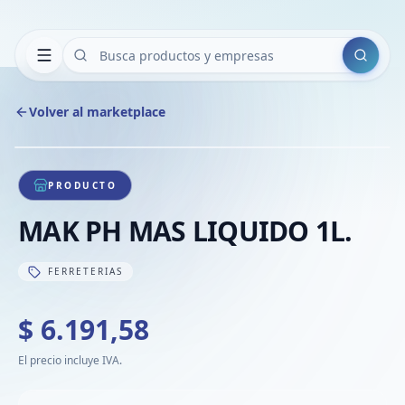
Buscar
Volver al marketplace
Copiar
Compart
Compa
1
/
1
VER
Compa
PRODUCTO
Compa
MAK PH MAS LIQUIDO 1L.
Compa
FERRETERIAS
$ 6.191,58
El precio incluye IVA.