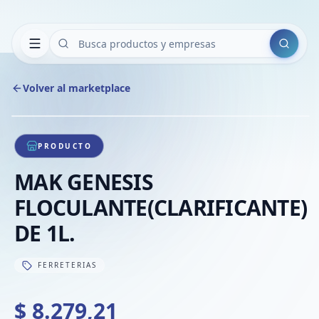
Buscar
Volver al marketplace
Copia
Compar
Comp
1
/
1
VER
Compa
PRODUCTO
Compa
MAK GENESIS
Compa
FLOCULANTE(CLARIFICANTE)
DE 1L.
FERRETERIAS
$ 8.279,21