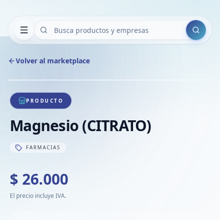
Buscar
Volver al marketplace
Copiar
Compart
Compa
1
/
1
VER
Compa
PRODUCTO
Compa
Magnesio (CITRATO)
Compa
FARMACIAS
$ 26.000
El precio incluye IVA.