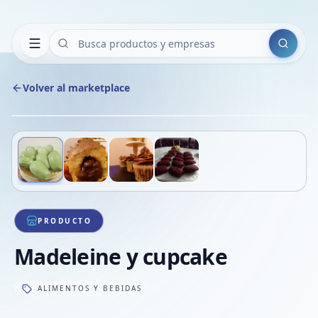
Buscar
Volver al marketplace
Copiar
Compart
Compa
Deslizá para ver más imágenes
1
/
4
VER
Compa
Compa
Compa
PRODUCTO
Madeleine y cupcake
ALIMENTOS Y BEBIDAS