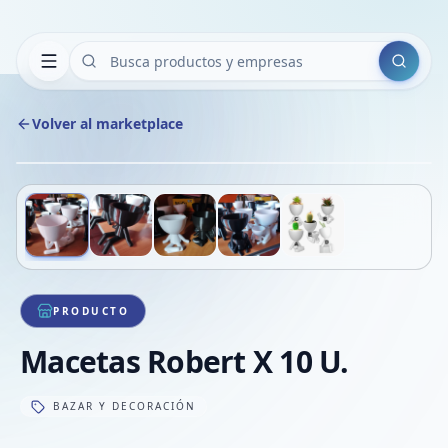
Buscar
Volver al marketplace
Copiar
Compart
Compa
Deslizá para ver más imágenes
1
/
5
VER
Compa
Compa
Compa
PRODUCTO
Macetas Robert X 10 U.
BAZAR Y DECORACIÓN