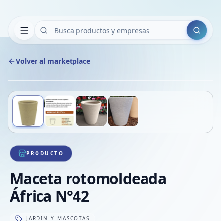
Buscar
Volver al marketplace
Copiar
Compart
Compa
Deslizá para ver más imágenes
1
/
4
VER
Compa
Compa
Compa
PRODUCTO
Maceta rotomoldeada
África N°42
JARDIN Y MASCOTAS