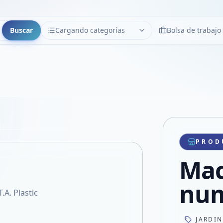
Buscar
Cargando categorías
Bolsa de trabajo
CATEGORÍAS
Limpiar
Cargando categorías...
Copiar link
Compartir producto
Compartir por WhatsApp
PROD
VER EN PANTALLA COMPLETA
Compartir por mail
Mac
Compartir en Facebook
Compartir en X
nu
A. Plastic
JARDI