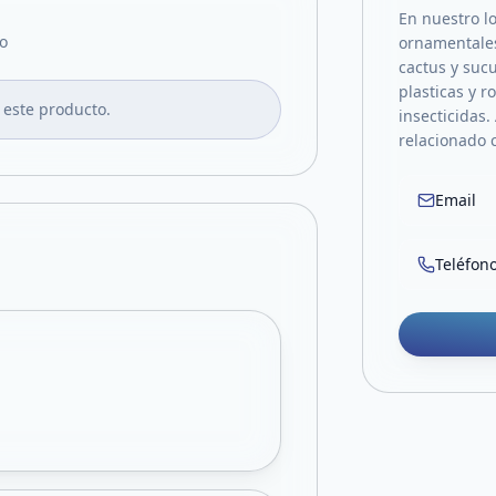
En nuestro lo
o
ornamentales,
cactus y suc
plasticas y r
 este producto.
insecticidas.
relacionado c
Email
Teléfon