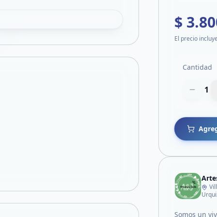
$ 3.80
El precio incluy
Cantidad
1
Agreg
Arte
Vi
Urqui
Somos un vive