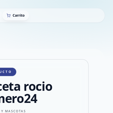
Carrito
UCTO
eta rocio
mero24
N Y MASCOTAS