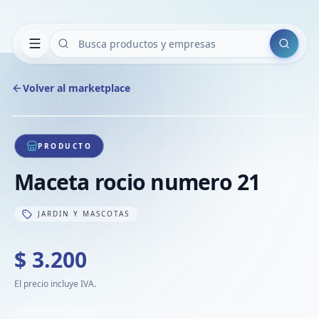
Buscar
Volver al marketplace
Copiar
Compart
Compa
1
/
1
VER
Compa
PRODUCTO
Compa
Maceta rocio numero 21
Compa
JARDIN Y MASCOTAS
$ 3.200
El precio incluye IVA.