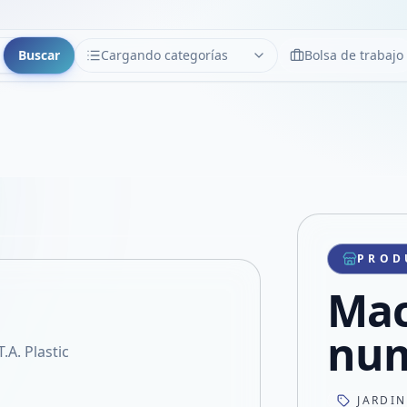
Buscar
Cargando categorías
Bolsa de trabajo
CATEGORÍAS
Limpiar
Cargando categorías...
Copiar link
Compartir producto
Compartir por WhatsApp
PROD
VER EN PANTALLA COMPLETA
Compartir por mail
Mac
Compartir en Facebook
Compartir en X
num
A. Plastic
JARDI