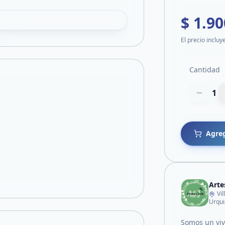
$ 1.90
El precio incluy
Cantidad
1
Agreg
Arte
Vi
Urqui
Somos un vive