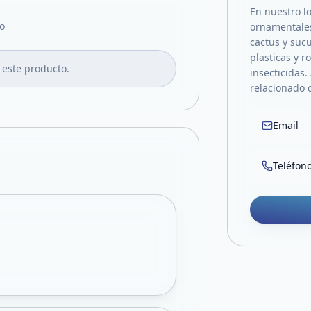
En nuestro lo
o
ornamentales,
cactus y suc
plasticas y r
 este producto.
insecticidas.
relacionado c
Email
Teléfon