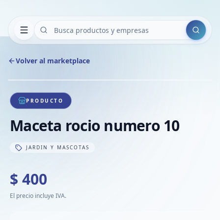
Buscar
Volver al marketplace
Copiar
Compart
Compa
1
/
1
VER
Compa
PRODUCTO
Compa
Maceta rocio numero 10
Compa
JARDIN Y MASCOTAS
$ 400
El precio incluye IVA.