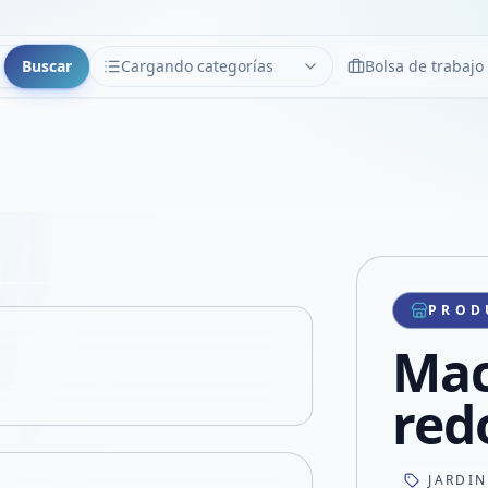
Buscar
Cargando categorías
Bolsa de trabajo
CATEGORÍAS
Limpiar
Cargando categorías...
Copiar link
Compartir producto
Compartir por WhatsApp
PROD
VER EN PANTALLA COMPLETA
Compartir por mail
Mac
Compartir en Facebook
Compartir en X
red
JARDI