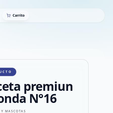
Carrito
UCTO
eta premiun
onda N°16
N Y MASCOTAS