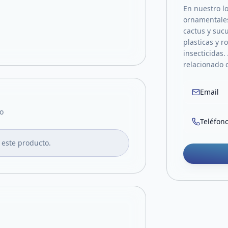
En nuestro lo
ornamentales,
cactus y suc
plasticas y r
insecticidas.
relacionado c
Email
o
Teléfon
 este producto.