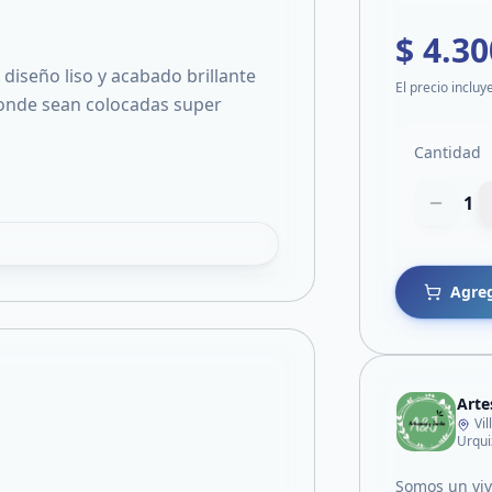
$ 4.30
diseño liso y acabado brillante
El precio incluy
 donde sean colocadas super
Cantidad
1
Agreg
Arte
Vi
Urqui
Somos un vive