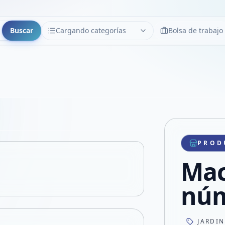
Buscar
Cargando categorías
Bolsa de trabajo
CATEGORÍAS
Limpiar
Cargando categorías...
Copiar link
Compartir producto
Compartir por WhatsApp
PROD
VER EN PANTALLA COMPLETA
Compartir por mail
Mac
Compartir en Facebook
Compartir en X
núm
JARDI