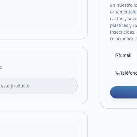
En nuestro lo
ornamentales,
cactus y suc
plasticas y r
insecticidas.
relacionado c
Email
o
Teléfon
 este producto.