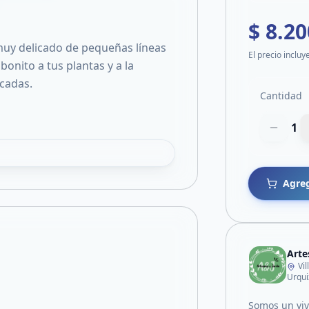
$ 8.20
muy delicado de pequeñas líneas
El precio incluy
bonito a tus plantas y a la
cadas.
Cantidad
1
Agreg
Arte
Vi
Urqui
Somos un vive