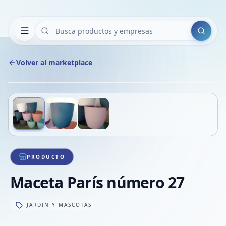
Buscar
Volver al marketplace
Copiar
Compart
Compa
Deslizá para ver más imágenes
1
/
3
VER
Compa
Compa
Compa
PRODUCTO
Maceta París número 27
JARDIN Y MASCOTAS