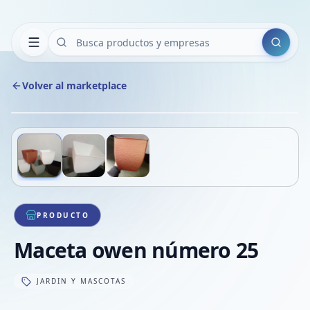
Buscar
Volver al marketplace
Copiar
Compart
Compa
Deslizá para ver más imágenes
1
/
3
VER
Compa
Compa
Compa
PRODUCTO
Maceta owen número 25
JARDIN Y MASCOTAS