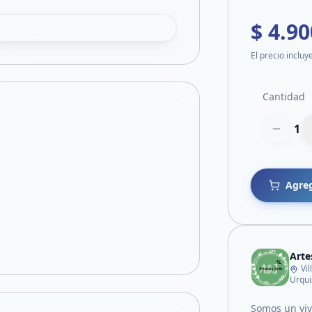
$ 4.90
El precio incluy
Cantidad
1
Agreg
Arte
Vi
Urqui
Somos un vive