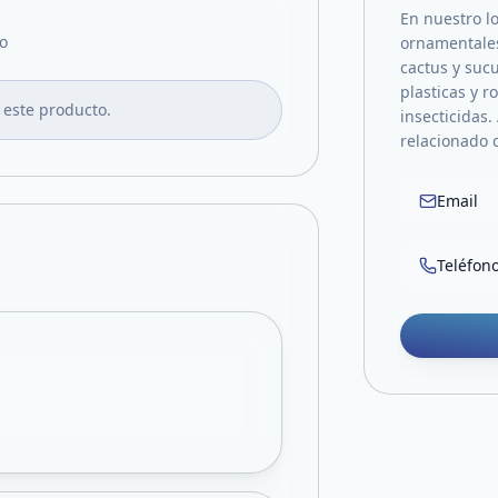
En nuestro lo
o
ornamentales,
cactus y suc
plasticas y r
 este producto.
insecticidas.
relacionado c
Email
Teléfon