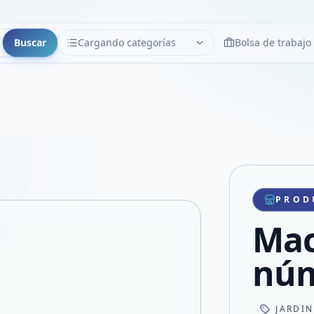
Buscar
Cargando categorías
Bolsa de trabajo
CATEGORÍAS
Limpiar
Cargando categorías...
Copiar link
Compartir producto
Compartir por WhatsApp
PROD
VER EN PANTALLA COMPLETA
Compartir por mail
Mac
Compartir en Facebook
Compartir en X
núm
JARDI