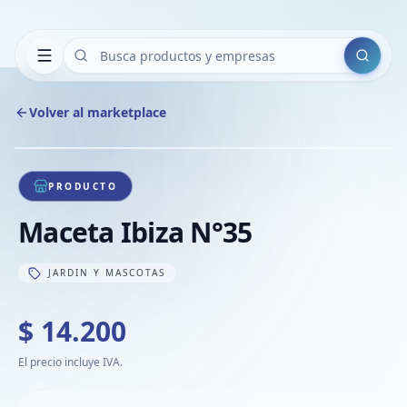
Buscar
Volver al marketplace
Copiar
Compart
Compa
1
/
1
VER
Compa
PRODUCTO
Compa
Maceta Ibiza N°35
Compa
JARDIN Y MASCOTAS
$ 14.200
El precio incluye IVA.