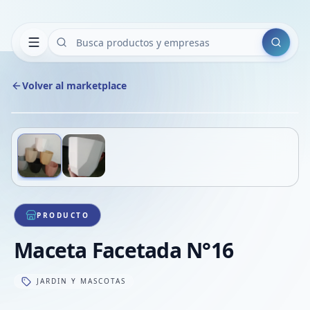
Buscar
Volver al marketplace
Copiar
Compart
Compa
Deslizá para ver más imágenes
1
/
2
VER
Compa
Compa
Compa
PRODUCTO
Maceta Facetada N°16
JARDIN Y MASCOTAS