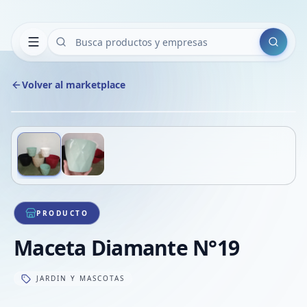
Buscar
Volver al marketplace
Copiar
Compart
Compa
Deslizá para ver más imágenes
1
/
2
VER
Compa
Compa
Compa
PRODUCTO
Maceta Diamante N°19
JARDIN Y MASCOTAS