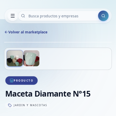
Buscar
Volver al marketplace
Copiar
Compart
Compa
Deslizá para ver más imágenes
1
/
2
VER
Compa
Compa
Compa
PRODUCTO
Maceta Diamante N°15
JARDIN Y MASCOTAS