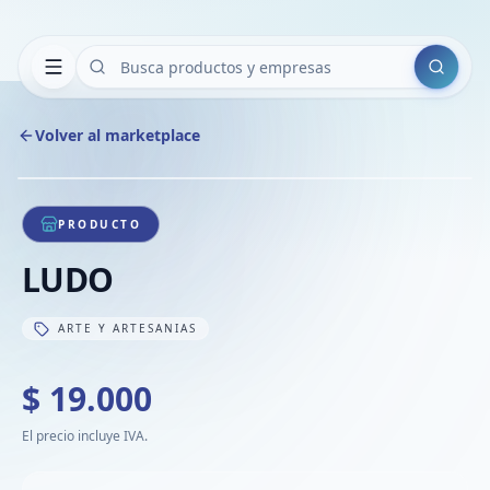
Buscar
Volver al marketplace
Copiar
Compart
Compa
1
/
1
VER
Compa
PRODUCTO
Compa
LUDO
Compa
ARTE Y ARTESANIAS
$ 19.000
El precio incluye IVA.